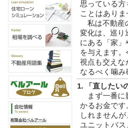
思っている方
ことはありま
私は不動産の
変化は、巡り
にある「家」
を与えます。
視点も交えな
なるべく噛み
1. 「直した
まず一番に影
かるお金です
しれませんが
有限会社ベルアール
ユニットバス