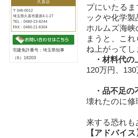
久喜店
プにいたるま
〒346-0012
ックや化学製
埼玉県久喜市栗原4-1-27
TEL：0480-23-8244
ホルムズ海峡
FAX：0480-21-6304
まうと、これ
ね上がってし
宅建免許番号：埼玉県知事
・材料代の上
（6）18203
120万円、1
てしま
・品不足の不
壊れたのに修
なんてい
来する恐れも
【アドバイス