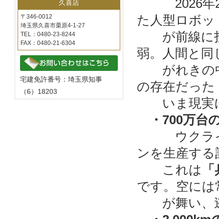
202
久喜店
た人型ロボッ
〒346-0012
埼玉県久喜市栗原4-1-27
が前線に投入
TEL：0480-23-8244
FAX：0480-21-6304
弱。人間と同
がれきの中を
宅建免許番号：埼玉県知事
の存在だった
（6）18203
いま現実に
・700万台
ウクラ
ンを生産する
これは
「
です。空には
が舞い、逃